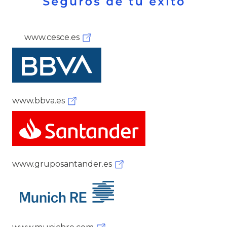
www.cesce.es
www.bbva.es
www.gruposantander.es