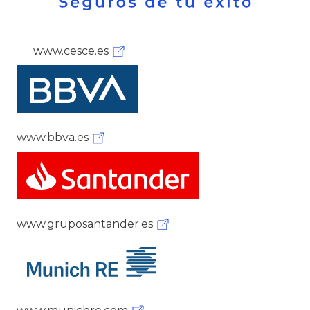
www.cesce.es
www.bbva.es
www.gruposantander.es